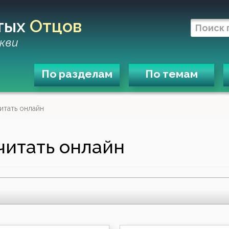
тых
Отцов
кви
По разделам
По темам
итать онлайн
читать онлайн