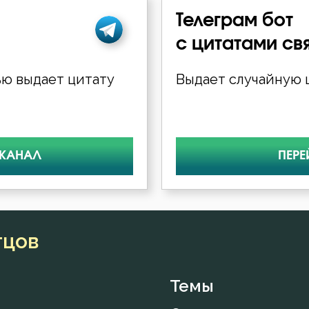
Телеграм бот
с цитатами св
ю выдает цитату
Выдает случайную ц
 КАНАЛ
ПЕРЕ
тцов
Темы