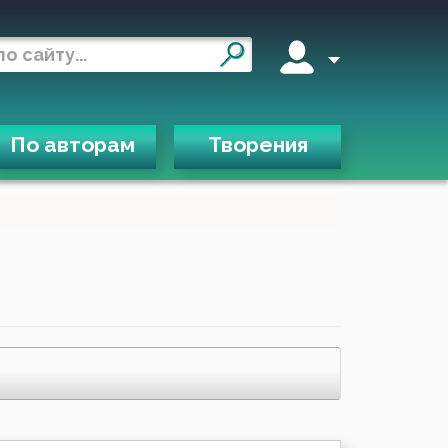
По авторам
Творения