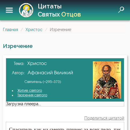
Цитаты
Святых
Отцов
Главная
Христос
Изречение
Изречение
Христос
Тема:
Афанасий Великий
Автор:
Святитель (~295–373)
Житие святого
Творения святого
Загрузка плеера...
Поделиться цитатой
Спаситель как на смерть принес за всех тело, так