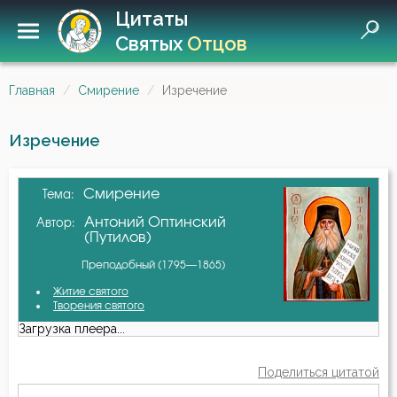
Цитаты
Святых
Отцов
Главная
Смирение
Изречение
Изречение
Смирение
Тема:
Антоний Оптинский
Автор:
(Путилов)
Преподобный (1795—1865)
Житие святого
Творения святого
Загрузка плеера...
Поделиться цитатой