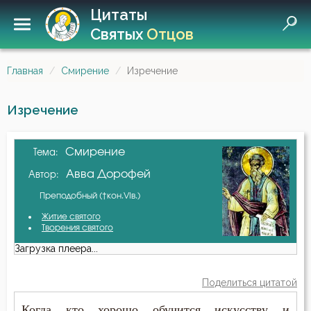
Цитаты
Святых
Отцов
Главная
Смирение
Изречение
Изречение
Смирение
Тема:
Авва Дорофей
Автор:
Преподобный (†кон.VIв.)
Житие святого
Творения святого
Загрузка плеера...
Поделиться цитатой
Когда кто хорошо обучится искусству и