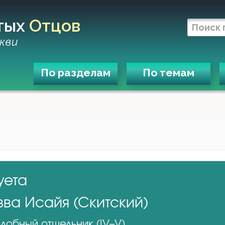
тых
Отцов
кви
По разделам
По темам
уета
вва Исайя (Скитский)
добный отшельник (IV–V)