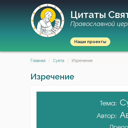
Цитаты Свя
Православной цер
Наши проекты
Главная
Суета
Изречение
Изречение
С
Тема:
А
Автор:
Препо