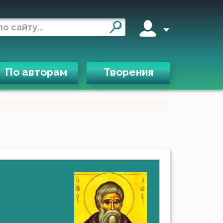
По авторам
Творения