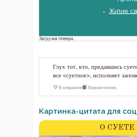
Житие св
Загрузка плеера...
Глух тот, кто, предавшись суе
все <суетное>, исполняет запо
В избранное
Первоисточник
Картинка-цитата для соц