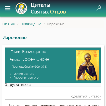
Цитаты
Святых
Отцов
Главная
Воплощение
Изречение
Изречение
Воплощение
Тема:
Ефрем Сирин
Автор:
Преподобный (~306–373)
Житие святого
Творения святого
Загрузка плеера...
Поделиться цитатой
Господь принял телесную природу нашу и тем