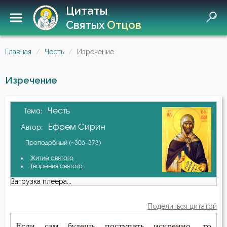
Цитаты
Святых
Отцов
Главная
Честь
Изречение
Изречение
Честь
Тема:
Ефрем Сирин
Автор:
Преподобный (~306–373)
Житие святого
Творения святого
Загрузка плеера...
Поделиться цитатой
Если сам будешь поступать искренно, то