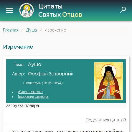
Цитаты
Святых
Отцов
Главная
Душа
Изречение
Изречение
Душа
Тема:
Феофан Затворник
Автор:
Святитель (1815–1894)
Житие святого
Творения святого
Загрузка плеера...
Поделиться цитатой
Питается душа тем, что через внимание пройдет