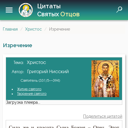
Цитаты
Святых
Отцов
Главная
Христос
Изречение
Изречение
Христос
Тема:
Григорий Нисский
Автор:
Святитель (331/5–~394)
Житие святого
Творения святого
Загрузка плеера...
Поделиться цитатой
Сила же и красота Сына Божия – Отец. Этот