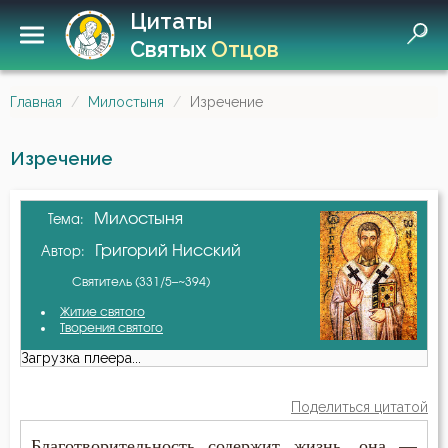
Цитаты
Святых
Отцов
Главная
Милостыня
Изречение
Изречение
Милостыня
Тема:
Григорий Нисский
Автор:
Святитель (331/5–~394)
Житие святого
Творения святого
Загрузка плеера...
Поделиться цитатой
Благотворительность содержит жизнь, она —