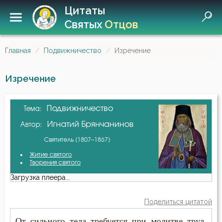
Цитаты
Святых
Отцов
Главная
Подвижничество
Изречение
Изречение
Подвижничество
Тема:
Игнатий Брянчанинов
Автор:
Святитель (1807–1867)
Житие святого
Творения святого
Загрузка плеера...
Поделиться цитатой
От сильного тела требуется при молитве труд,