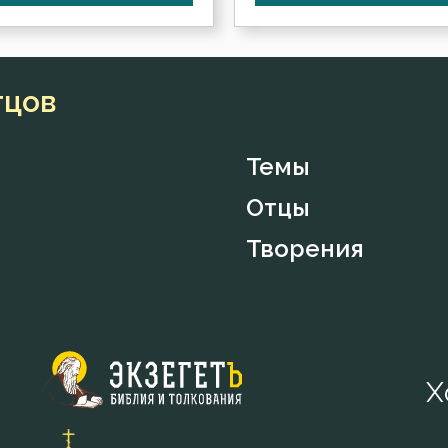
тцов
Темы
Отцы
Творения
Х