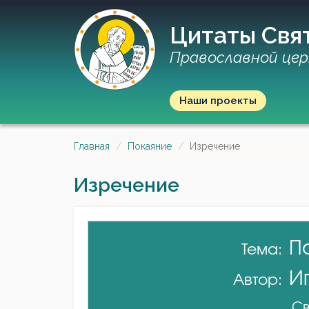
Цитаты Свя
Православной цер
Наши проекты
Главная
Покаяние
Изречение
Изречение
П
Тема:
И
Автор:
Св