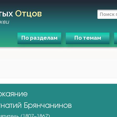
тых
Отцов
кви
По разделам
По темам
окаяние
гнатий Брянчанинов
ятитель (1807–1867)