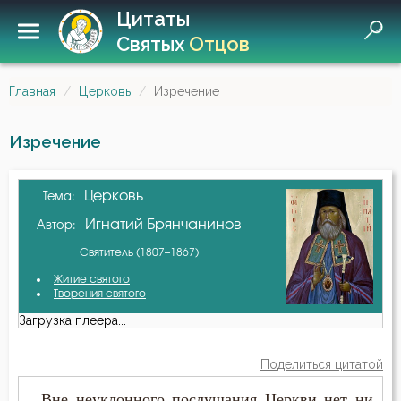
Цитаты
Святых
Отцов
Главная
Церковь
Изречение
Изречение
Церковь
Тема:
Игнатий Брянчанинов
Автор:
Святитель (1807–1867)
Житие святого
Творения святого
Загрузка плеера...
Поделиться цитатой
...Вне неуклонного послушания Церкви нет ни