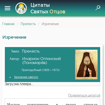
Цитаты
Святых
Отцов
Главная
Прелесть
Изречение
Изречение
Прелесть
Тема:
Иларион Оптинский
Автор:
(Пономарёв)
Преподобный (1805—1873)
Творения святого
Загрузка плеера...
Поделиться цитатой
Частое повторение в твоих строках