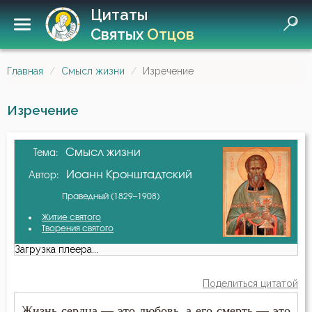
Цитаты
Святых
Отцов
Главная
Смысл жизни
Изречение
Изречение
Смысл жизни
Тема:
Иоанн Кронштадтский
Автор:
Праведный (1829–1908)
Житие святого
Творения святого
Загрузка плеера...
Поделиться цитатой
Жизнь сердца — это любовь, а его смерть — это