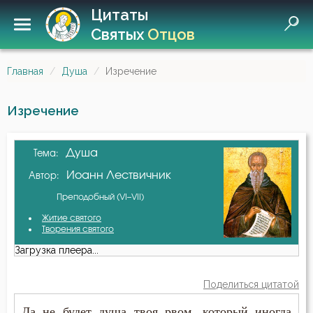
Цитаты
Святых
Отцов
Главная
Душа
Изречение
Изречение
Душа
Тема:
Иоанн Лествичник
Автор:
Преподобный (VI–VII)
Житие святого
Творения святого
Загрузка плеера...
Поделиться цитатой
Да не будет душа твоя рвом, который иногда