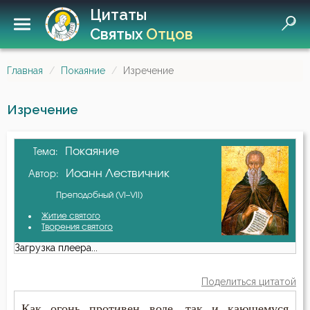
Цитаты
Святых
Отцов
Главная
Покаяние
Изречение
Изречение
Покаяние
Тема:
Иоанн Лествичник
Автор:
Преподобный (VI–VII)
Житие святого
Творения святого
Загрузка плеера...
Поделиться цитатой
Как огонь противен воде, так и кающемуся