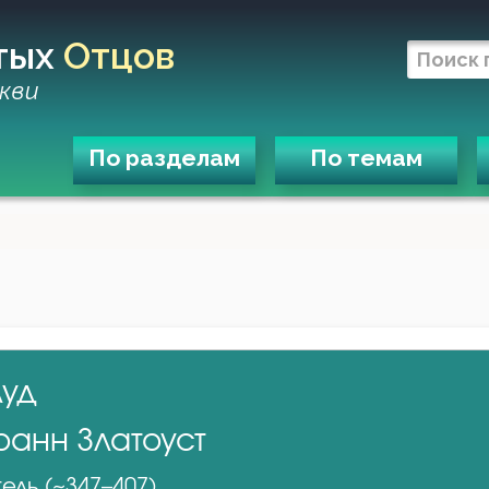
тых
Отцов
кви
По разделам
По темам
луд
оанн Златоуст
ель (~347–407)