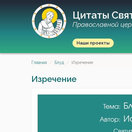
Цитаты Свя
Православной цер
Наши проекты
Главная
Блуд
Изречение
Изречение
Б
Тема:
И
Автор:
Святит