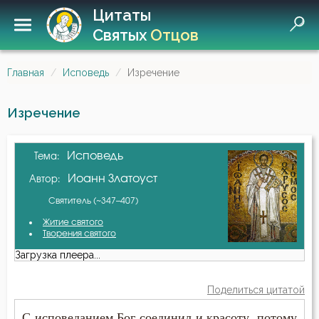
Цитаты
Святых
Отцов
Главная
Исповедь
Изречение
Изречение
Исповедь
Тема:
Иоанн Златоуст
Автор:
Святитель (~347–407)
Житие святого
Творения святого
Загрузка плеера...
Поделиться цитатой
С исповеданием Бог соединил и красоту, потому