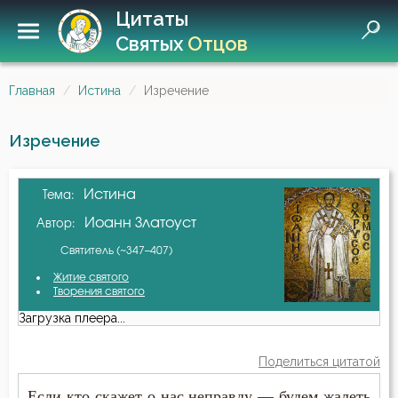
Цитаты
Святых
Отцов
Главная
Истина
Изречение
Изречение
Истина
Тема:
Иоанн Златоуст
Автор:
Святитель (~347–407)
Житие святого
Творения святого
Загрузка плеера...
Поделиться цитатой
Если кто скажет о нас неправду — будем жалеть