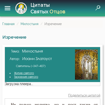
Цитаты
Святых
Отцов
Главная
Милостыня
Изречение
Изречение
Милостыня
Тема:
Иоанн Златоуст
Автор:
Святитель (~347–407)
Житие святого
Творения святого
Загрузка плеера...
Поделиться цитатой
...Не только молитва, но и пост также от