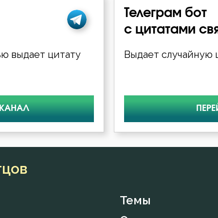
Телеграм бот
с цитатами св
ю выдает цитату
Выдает случайную ц
 КАНАЛ
ПЕРЕ
тцов
Темы