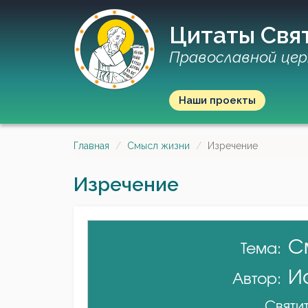
Цитаты Свя
Православной цер
Наши проекты
Главная
Смысл жизни
Изречение
Изречение
С
Тема:
И
Автор:
Святит