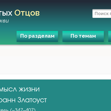
тых
Отцов
кви
По разделам
По темам
мысл жизни
оанн Златоуст
ель (~347–407)