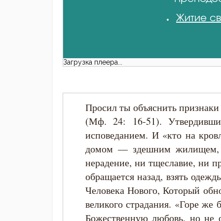
Житие св
Загрузка плеера...
Просил ты объяснить признаки 
(Мф. 24: 16-51). Утвердивш
исповеданием. И «кто на кровл
домом — здешним жилищем, с
нерадение, ни тщеславие, ни пр
обращается назад, взять одежды
Человека Нового, Который обно
великого страдания. «Горе же
Божественную любовь, но не о