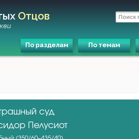
тых
Отцов
кви
По разделам
По темам
трашный суд
сидор Пелусиот
ный (350/60–435/40)