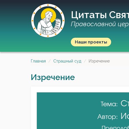
Цитаты Свя
Православной цер
Наши проекты
Главная
Страшный суд
Изречение
Изречение
С
Тема:
И
Автор:
Преподоб