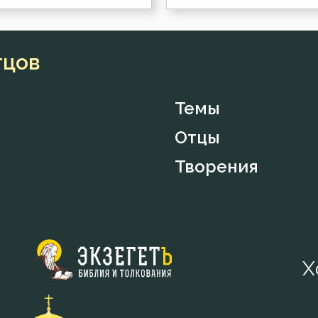
тцов
Темы
Отцы
Творения
Х