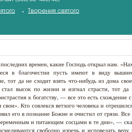
ятого
Творения святого
последних времен, какие Господь открыл нам. «Нах
иеся в благочестии пусть имеют в виду вышне
е, тот да не сходит взять что-нибудь из дома сво
тал высок по жизни и изгнал страсти, тот да 
истрастия к богатству, — все это есть схождение с
 свои». Кто совлекся ветхого человека и отрешился
вил его в познание Божие и очистил от грязи. Все 
 беременным и питающим сосцами в те дни», — ск
смеливаются свободно изречь и исповедать веру в