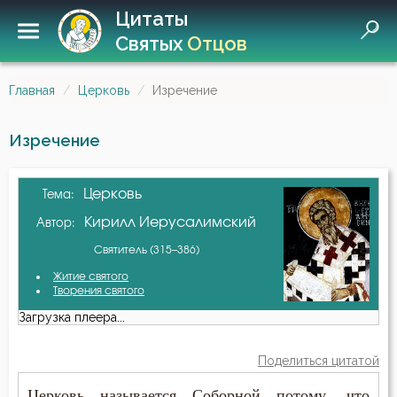
Цитаты
Святых
Отцов
Главная
Церковь
Изречение
Изречение
Церковь
Тема:
Кирилл Иерусалимский
Автор:
Святитель (315–386)
Житие святого
Творения святого
Загрузка плеера...
Поделиться цитатой
Церковь называется Соборной потому, что