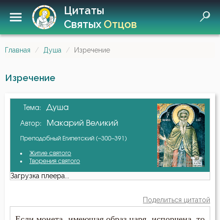
Цитаты
Святых
Отцов
Главная
Душа
Изречение
Изречение
Душа
Тема:
Макарий Великий
Автор:
Преподобный Египетский (~300–391)
Житие святого
Творения святого
Загрузка плеера...
Поделиться цитатой
Если монета, имеющая образ царя, испорчена, то