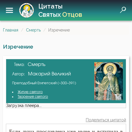
Цитаты
Святых
Отцов
Главная
Смерть
Изречение
Изречение
Смерть
Тема:
Макарий Великий
Автор:
Преподобный Египетский (~300–391)
Житие святого
Творения святого
Загрузка плеера...
Поделиться цитатой
Если душа прославлена уже ныне и вступила в