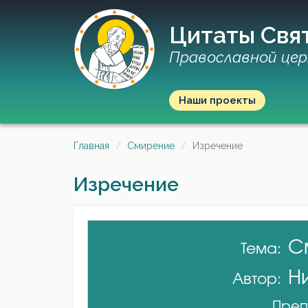
Цитаты Свя
Православной цер
Наши проекты
Главная
Смирение
Изречение
Изречение
С
Тема:
Н
Автор:
Преп