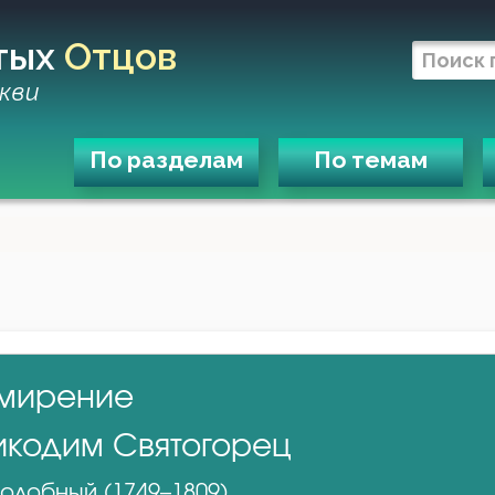
тых
Отцов
кви
По разделам
По темам
мирение
икодим Святогорец
одобный (1749–1809)