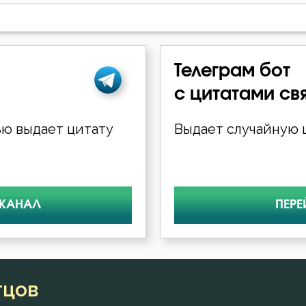
Телеграм бот
с цитатами св
ю выдает цитату
Выдает случайную ц
 КАНАЛ
ПЕРЕ
тцов