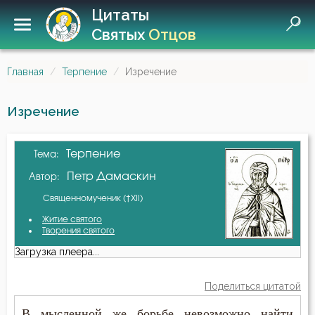
Цитаты
Святых
Отцов
Главная
Терпение
Изречение
Изречение
Терпение
Тема:
Петр Дамаскин
Автор:
Священномученик (†XII)
Житие святого
Творения святого
Загрузка плеера...
Поделиться цитатой
В мысленной же борьбе невозможно найти