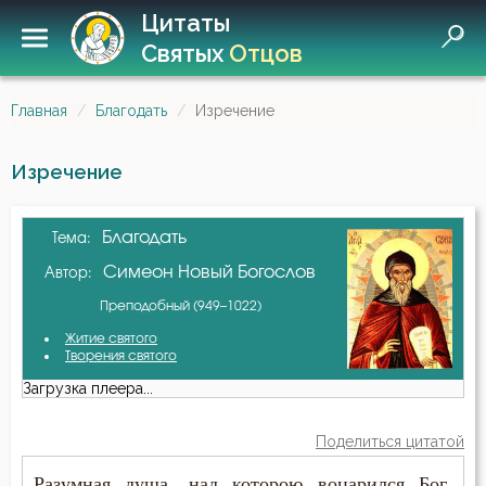
Цитаты
Святых
Отцов
Главная
Благодать
Изречение
Изречение
Благодать
Тема:
Симеон Новый Богослов
Автор:
Преподобный (949–1022)
Житие святого
Творения святого
Загрузка плеера...
Поделиться цитатой
Разумная душа, над которою воцарился Бог,