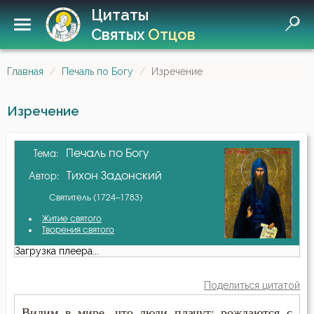
Цитаты
Святых
Отцов
Главная
Печаль по Богу
Изречение
Изречение
Печаль по Богу
Тема:
Тихон Задонский
Автор:
Святитель (1724–1783)
Житие святого
Творения святого
Загрузка плеера...
Поделиться цитатой
Видим в мире, что люди плачут: рождаются с