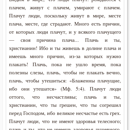
плачем, живут с плачем, умирают с плачем.
Плачут люди, поскольку живут в мире, месте
плача, месте, где страдают. Много есть причин,
от которых люди плачут, и у всякого плачущего
— своя причина плача... Плачь и ты,
христианин! Ибо и ты живешь в долине плача и
имеешь много причин, из-за которых нужно
плакать! Плачь, пока не ушло время, пока
полезны слезы, плачь, чтобы не плакать вечно,
плачь, чтобы утешиться: «Блаженны плачущие,
ибо они утешатся» (Мф. 5:4). Плачут люди
оттого, что несчастливы; плачь и ты,
христианин, что ты грешен, что ты согрешил
перед Господом, ибо великое несчастье есть грех.
Плачут люди, что не имеют здоровья телесного;
плачь и ты, что не имеешь здоровья душевного.