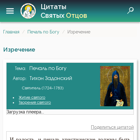
Цитаты
Святых
Отцов
Главная
Печаль по Богу
Изречение
Изречение
Печаль по Богу
Тема:
Тихон Задонский
Автор:
Святитель (1724–1783)
Житие святого
Творения святого
Загрузка плеера...
Поделиться цитатой
И радость, и печаль христианские должны быть