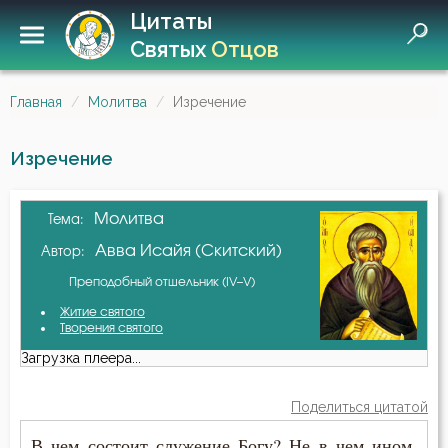
Цитаты
Святых
Отцов
Главная
Молитва
Изречение
Изречение
Молитва
Тема:
Авва Исайя (Скитский)
Автор:
Преподобный отшельник (IV–V)
Житие святого
Творения святого
Загрузка плеера...
Поделиться цитатой
В чем состоит служение Богу? Не в чем ином,