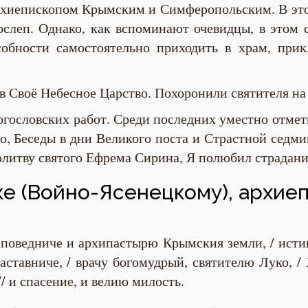
архиепископом Крымским и Симферопольским. В это
 ослеп. Однако, как вспоминают очевидцы, в этом 
обности самостоятельно приходить в храм, прик
о в Своё Небесное Царство. Похоронили святителя 
огословских работ. Среди последних уместно отмети
то, Беседы в дни Великого поста и Страстной седми
олитву святого Ефрема Сирина, Я полюбил страдан
ке (Войно-Ясенецкому), архие
исповедниче и архипастырю Крымския земли, / исти
ставниче, / врачу богомудрый, святителю Луко, /
/ и спасение, и велию милость.