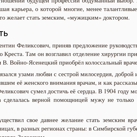
тношении будущей профессии обдуманный выбор. 
шая карьера, о которой многие, менее талантливые
что желает стать земским, «мужицким» доктором.
ть
ентин Феликсович, приняв предложение руководства
о Креста. Там он возглавил отделение хирургии пр
и В. Войно-Ясенецкий приобрёл колоссальный врач
вязался узами любви с сестрой милосердия, доброй
авшим её женского внимания врачам, и как рассказ
еликсович сумел достичь её сердца. В 1904 году м
 сделалась верной помощницей мужу не только 
ществил свое давнее желание стать земским вра
ницах, в разных регионах страны: в Симбирской губе
славле-Залесском.