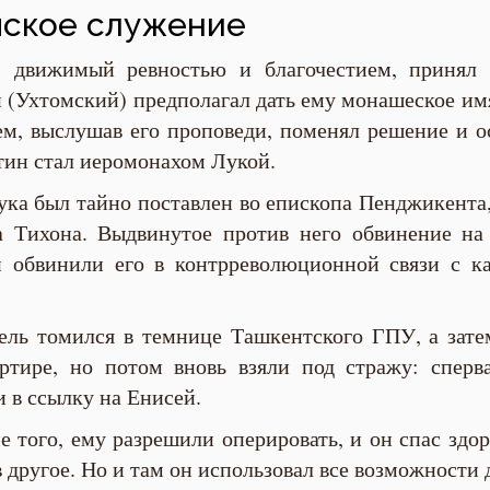
пское служение
, движимый ревностью и благочестием, принял 
(Ухтомский) предполагал дать ему монашеское имя
тем, выслушав его проповеди, поменял решение и о
нтин стал иеромонахом Лукой.
ука был тайно поставлен во епископа Пенджикента, 
 Тихона. Выдвинутое против него обвинение на
 обвинили его в контрреволюционной связи с к
ель томился в темнице Ташкентского ГПУ, а зате
артире, но потом вновь взяли под стражу: спер
 в ссылку на Енисей.
 того, ему разрешили оперировать, и он спас здо
в другое. Но и там он использовал все возможности 