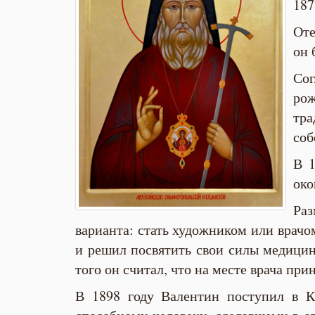
187
Оте
он 
Сог
рож
тра
соб
В 1
око
Раз
варианта: стать художником или врачо
и решил посвятить свои силы медици
того он считал, что на месте врача пр
В 1898 году Валентин поступил в К