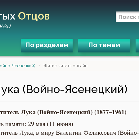
тых
Отцов
кви
По разделам
По темам
Войно-Ясенецкий)
Житие читать онлайн
ука (Войно-Ясенецкий)
ятитель Лука (Войно-Ясенецкий)
(1877–1961)
ь памяти: 29 мая (11 июня)
титель Лука, в миру Валентин Феликсович (Войно-