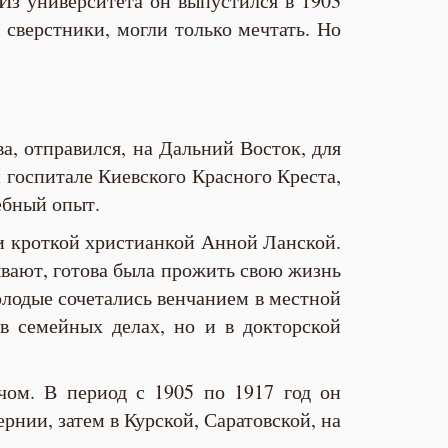
Из университета он выпустился в 1903
 сверстники, могли только мечтать. Но
, отправился, на Дальний Восток, для
и госпитале Киевского Красного Креста,
ебный опыт.
 и кроткой христианкой Анной Ланской.
ывают, готова была прожить свою жизнь
олодые сочетались венчанием в местной
в семейных делах, но и в докторской
чом. В период с 1905 по 1917 год он
рнии, затем в Курской, Саратовской, на