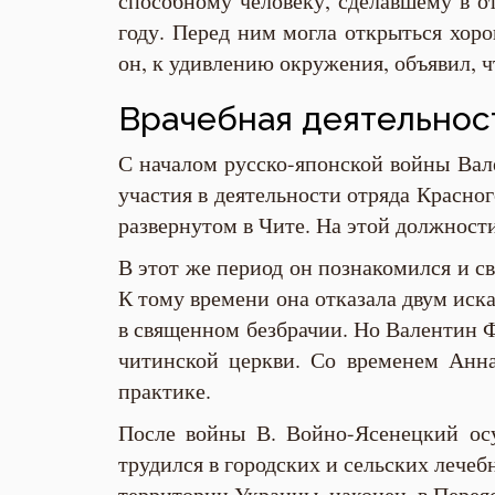
способному человеку, сделавшему в о
году. Перед ним могла открыться хоро
он, к удивлению окружения, объявил, 
Врачебная деятельнос
С началом русско-японской войны Вал
участия в деятельности отряда Красног
развернутом в Чите. На этой должност
В этот же период он познакомился и с
К тому времени она отказала двум иск
в священном безбрачии. Но Валентин Ф
читинской церкви. Со временем Анна
практике.
После войны В. Войно-Ясенецкий осу
трудился в городских и сельских лечеб
территории Украины, наконец, в Перея