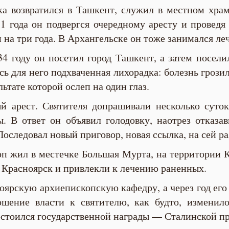
а возвратился в Ташкент, служил в местном храм
31 года он подвергся очередному аресту и провед
 на три года. В Архангельске он тоже занимался л
34 году он посетил город Ташкент, а затем посели
сь для него подхваченная лихорадка: болезнь грози
льтате которой ослеп на один глаз.
й арест. Святителя допрашивали несколько суток
. В ответ он объявил голодовку, наотрез отказа
 Последовал новый приговор, новая ссылка, на сей р
оп жил в местечке Большая Мурта, на территории К
 Красноярск и привлекли к лечению раненных.
ноярскую архиепископскую кафедру, а через год е
ение власти к святителю, как будто, изменило
остоился государственной награды — Сталинской п