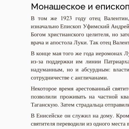
Монашеское и еписко
В том же 1923 году отец Валентин
изначально Епископ Уфимский Андрей 
Богом христианского целителя, но за
врача и апостола Луки. Так отец Вале
В конце мая того же года иеромонах Л
из-за поддержки им линии Патриарха
надуманным, но и абсурдным: власти
сотрудничестве с англичанами.
Некоторое время арестованный святит
позволили проживать на частной кв
Таганскую. Затем страдальца отправили
В Енисейске он служил на дому. Кроме
святителя переводили из одного места 