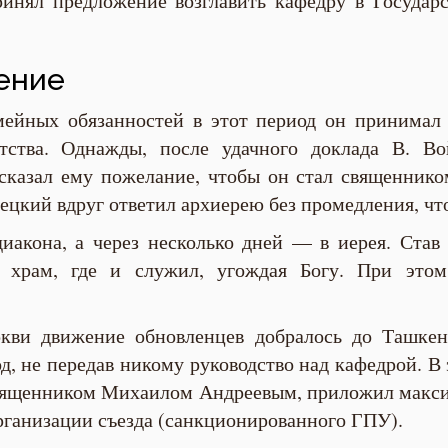
инял предложение возглавить кафедру в Государс
ение
йных обязанностей в этот период он принимал 
тства. Однажды, после удачного доклада В. Во
казал ему пожелание, чтобы он стал священник
цкий вдруг ответил архиерею без промедления, что 
иакона, а через несколько дней — в иерея. Ста
й храм, где и служил, угождая Богу. При это
ркви движение обновленцев добралось до Ташкен
д, не передав никому руководство над кафедрой. В 
священником Михаилом Андреевым, приложил макс
организации съезда (санкционированного ГПУ).