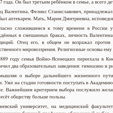
7 года. Он был третьим ребёнком в семье, а всего де
ц Валентина, Феликс Станиславович, принадлежал
был аптекарем. Мать, Мария Дмитриевна, исповедо
ласно сложившимся к тому времени в России ус
дённых в смешанных браках, личность Валентина
диций. Отец его, в общем не возражал против 
ственного мировоззрения. Религиозные основы ему 
889 году семья Войно-Ясенецких переехала в Ки
нчил два образовательных заведения: гимназию и 
мышляя о выборе дальнейшего жизненного пути
м. Уже на стадии готовности поступать в Академию
не. Важнейшим критерием выбора послужило желан
инесёт обществу больше пользы.
иевский университет, на медицинский факультет