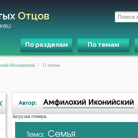
тых
Отцов
кви
По разделам
По темам
хий Иконийский
О семье
Амфилохий Иконийский
X
Автор:
Загрузка плеера...
А-я
Семья
Тема:
Амвросий Медиоланский