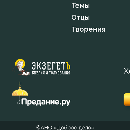
Темы
Отцы
Творения
Х
©АНО «Доброе дело»