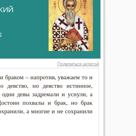
кий
о
Поделиться цитатой
 браком – напротив, уважаем то и
о девство, но девство истинное,
: одни девы задремали и уснули, а
Достоин похвалы и брак, но брак
охранили, а многие и не сохранили