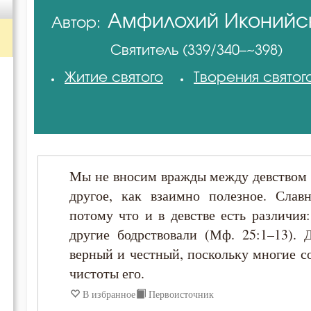
Амфилохий Иконийс
Автор:
Амвросий Оптинский (Гренков)
Святитель (339/340–~398)
Амфилохий Иконийский
Житие святого
Творения святог
Антоний Оптинский (Путилов)
Василий Великий
Мы не вносим вражды между девством и
Григорий Богослов
другое, как взаимно полезное. Славн
потому что и в девстве есть различия
Григорий Нисский
другие бодрствовали (Мф. 25:1–13). 
верный и честный, поскольку многие с
Григорий Палама
чистоты его.
В избранное
Первоисточник
Ерм