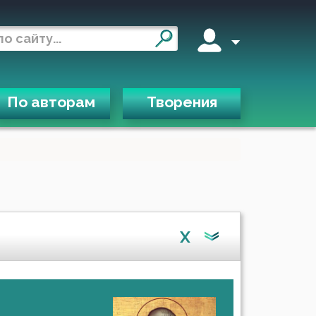
По авторам
Творения
X