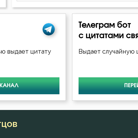
Ефрем Сирин
Телеграм бот
Игнатий Антиохийский
с цитатами св
Иоанн Златоуст
ю выдает цитату
Выдает случайную ц
Исидор Пелусиот
Лев Оптинский (Наголкин)
 КАНАЛ
ПЕРЕ
Феодор Студит
Феофан Затворник
тцов
Филарет Московский (Дроздов)