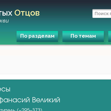
тых
Отцов
кви
По разделам
По темам
есы
фанасий Великий
титель (~295–373)