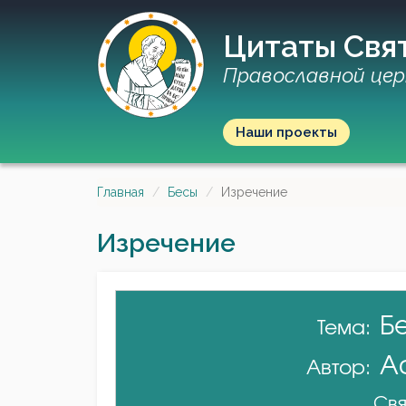
Цитаты Свя
Православной цер
Наши проекты
Главная
Бесы
Изречение
Изречение
Б
Тема:
А
Автор:
Свя