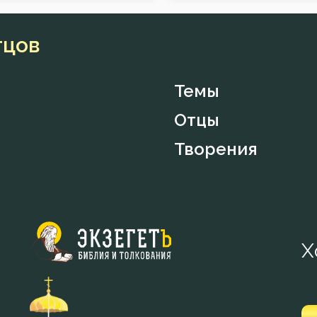
тцов
Темы
Отцы
Творения
Х