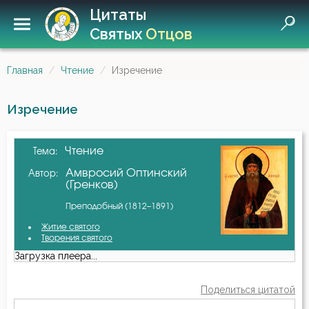
Цитаты
Святых
Отцов
Главная
Чтение
Изречение
Изречение
Чтение
Тема:
Амвросий Оптинский
Автор:
(Гренков)
Преподобный (1812–1891)
Житие святого
Творения святого
Загрузка плеера...
Поделиться цитатой