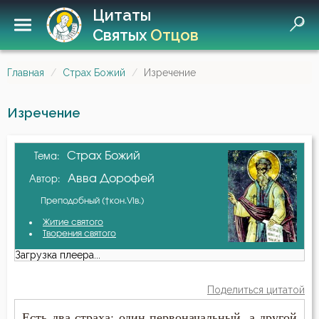
Цитаты
Святых
Отцов
Главная
Страх Божий
Изречение
Изречение
Страх Божий
Тема:
Авва Дорофей
Автор:
Преподобный (†кон.VIв.)
Житие святого
Творения святого
Загрузка плеера...
Поделиться цитатой
Есть два страха: один первоначальный, а другой