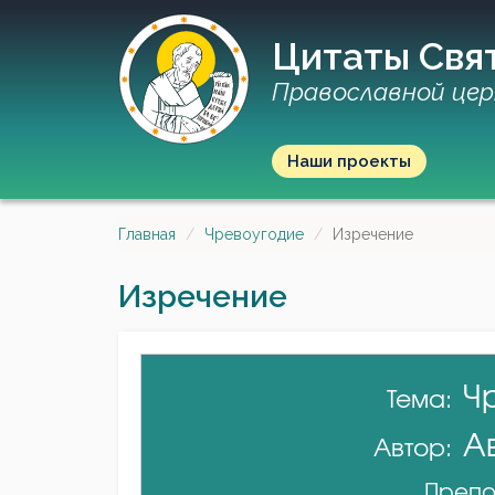
Цитаты Свя
Православной цер
Наши проекты
Главная
Чревоугодие
Изречение
Изречение
Ч
Тема:
А
Автор:
Препо