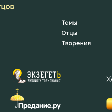
тцов
Темы
Отцы
Творения
Х