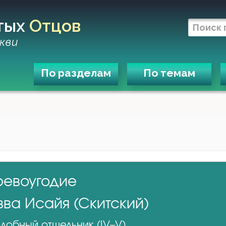
тых
Отцов
кви
По разделам
По темам
ревоугодие
вва Исайя (Скитский)
добный отшельник (IV–V)