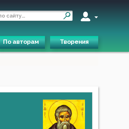
По авторам
Творения