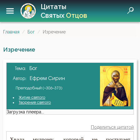
Цитаты
Святых
Отцов
Главная
Бог
Изречение
Изречение
Бог
Тема:
Ефрем Сирин
Автор:
Преподобный (~306–373)
Житие святого
Творения святого
Загрузка плеера...
Поделиться цитатой
Хвала мудрому, который не поступает