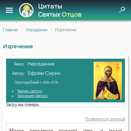
Цитаты
Святых
Отцов
Главная
Нерадение
Изречение
Изречение
Нерадение
Тема:
Ефрем Сирин
Автор:
Преподобный (~306–373)
Житие святого
Творения святого
Загрузка плеера...
Поделиться цитатой
Малое нерадение рождает грех, и малая