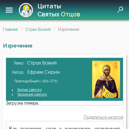
Цитаты
Святых
Отцов
Главная
Страх Божий
Изречение
Изречение
Страх Божий
Тема:
Ефрем Сирин
Автор:
Преподобный (~306–373)
Житие святого
Творения святого
Загрузка плеера...
Поделиться цитатой
Как художник, сидя у наковальни, отделывает