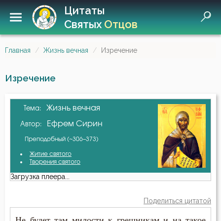
Цитаты
Святых
Отцов
Главная
Жизнь вечная
Изречение
Изречение
Жизнь вечная
Тема:
Ефрем Сирин
Автор:
Преподобный (~306–373)
Житие святого
Творения святого
Загрузка плеера...
Поделиться цитатой
Не будет там милости к грешникам и на такое