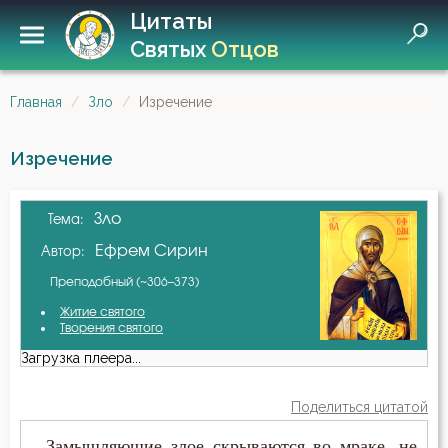
Цитаты
Святых
Отцов
Главная
Зло
Изречение
Изречение
Зло
Тема:
Ефрем Сирин
Автор:
Преподобный (~306–373)
Житие святого
Творения святого
Загрузка плеера...
Поделиться цитатой
...Замышляющие злое скрываются во мраке, не