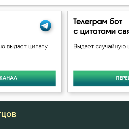
Телеграм бот
с цитатами св
ю выдает цитату
Выдает случайную ц
 КАНАЛ
ПЕРЕ
тцов