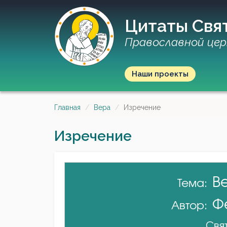
Цитаты Свя
Православной цер
Наши проекты
Главная
Вера
Изречение
Изречение
В
Тема:
Ф
Автор:
Свят