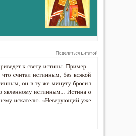
Поделиться цитатой
приведет к свету истины. Пример –
 что считал истинным, без всякой
стинным, он в ту же минуту бросил
о явленному истинным... Истина о
еннему искателю. «Неверующий уже