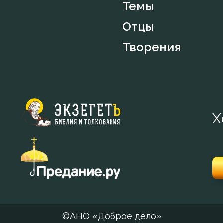
Темы
Отцы
Творения
Х
©АНО «Доброе дело»