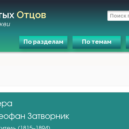
тых
Отцов
кви
По разделам
По темам
ера
еофан Затворник
итель (1815–1894)