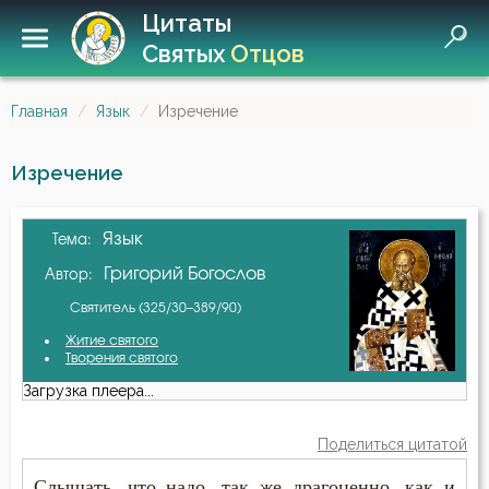
Цитаты
Святых
Отцов
Главная
Язык
Изречение
Изречение
Язык
Тема:
Григорий Богослов
Автор:
Святитель (325/30–389/90)
Житие святого
Творения святого
Загрузка плеера...
Поделиться цитатой
Слышать, что надо, так же драгоценно, как и