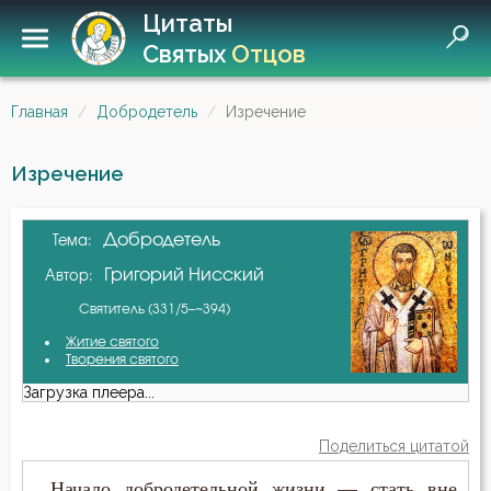
Цитаты
Святых
Отцов
Главная
Добродетель
Изречение
Изречение
Добродетель
Тема:
Григорий Нисский
Автор:
Святитель (331/5–~394)
Житие святого
Творения святого
Загрузка плеера...
Поделиться цитатой
...Начало добродетельной жизни — стать вне