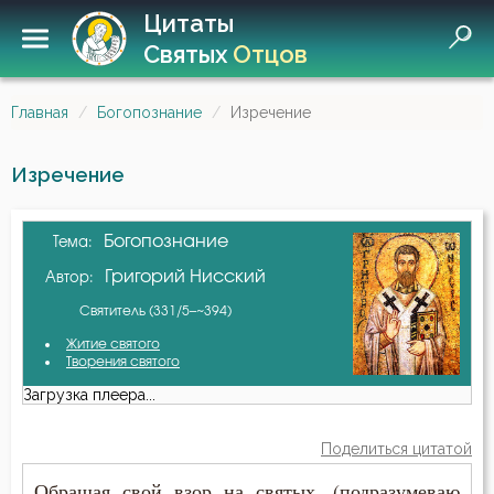
Цитаты
Святых
Отцов
Главная
Богопознание
Изречение
Изречение
Богопознание
Тема:
Григорий Нисский
Автор:
Святитель (331/5–~394)
Житие святого
Творения святого
Загрузка плеера...
Поделиться цитатой
Обращая свой взор на святых, (подразумеваю