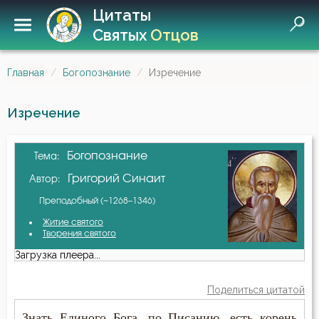
Цитаты
Святых
Отцов
Главная
Богопознание
Изречение
Изречение
Богопознание
Тема:
Григорий Синаит
Автор:
Преподобный (~1268–1346)
Житие святого
Творения святого
Загрузка плеера...
Поделиться цитатой
Знать Единого Бога, по Писанию, есть корень