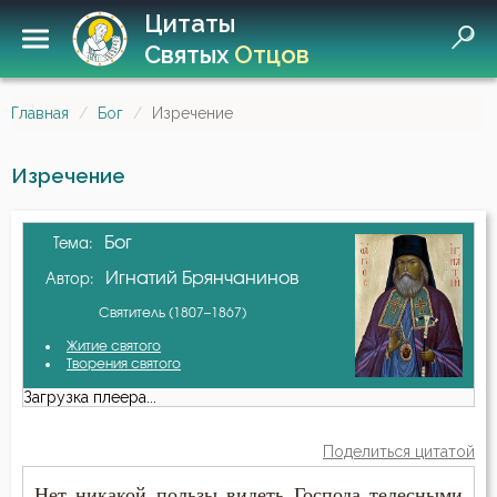
Цитаты
Святых
Отцов
Главная
Бог
Изречение
Изречение
Бог
Тема:
Игнатий Брянчанинов
Автор:
Святитель (1807–1867)
Житие святого
Творения святого
Загрузка плеера...
Поделиться цитатой
Нет никакой пользы видеть Господа телесными