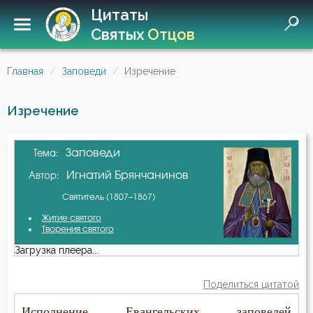
Цитаты
Святых
Отцов
Главная
Заповеди
Изречение
Изречение
Заповеди
Тема:
Игнатий Брянчанинов
Автор:
Святитель (1807–1867)
Житие святого
Творения святого
Загрузка плеера...
Поделиться цитатой
Исполнение Евангельских заповедей